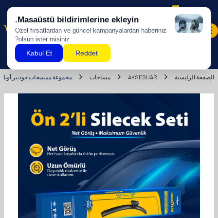
شحن مجاني للمشتريات بقيمة 500 ليرة تركية وما فوق!
0
الصفحة الرئيسية
AKSESUAR
مساحات
مجموعة ممسحات جوديير أوبل فيكترا سوبرموت 2 قطعة موز 995