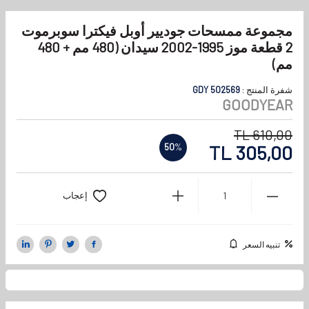
مجموعة ممسحات جوديير أوبل فيكترا سوبرموت
2 قطعة موز 1995-2002 سيدان (480 مم + 480
مم)
شفرة المنتج :
GDY 502569
GOODYEAR
TL
610,00
TL
305,00
50
%
إعجاب
تنبيه السعر