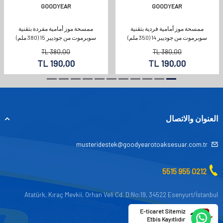
GOODYEAR
GOODYEAR
ممسحة موز أمامية فردية بتقنية
ممسحة موز أمامية مفردة بتقنية
سوبرموت من جوديير 14 (350 ملم)
سوبرموت من جوديير 15 (380 ملم)
TL
380,00
TL
380,00
TL
190,00
TL
190,00
العنوان والاتصال
musteridestek@goodyearotoaksesuar.com.tr
0212 955 5515
Atatürk, Kıraç Mevkii, Orhan Veli Cd. D:No:19, 34522 Esenyurt/İstanbul
E-ticaret Sitemiz
Etbis Kayıtlıdır