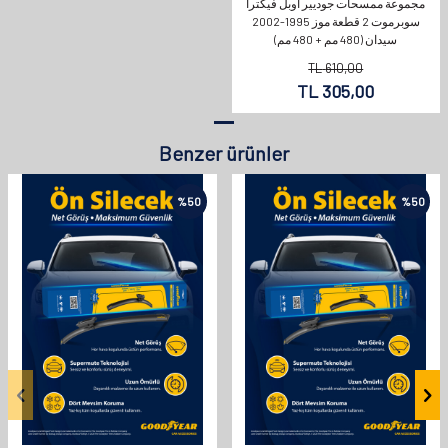
مجموعة ممسحات جوديير أوبل فيكترا
سوبرموت 2 قطعة موز 1995-2002
سيدان (480 مم + 480 مم)
TL
610,00
TL
305,00
Benzer ürünler
%
50
%
50