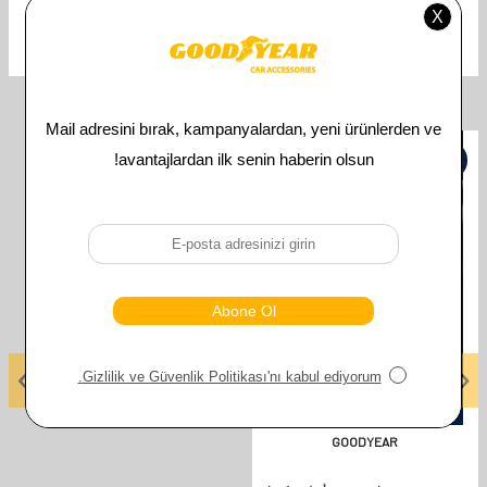
OPEL
Uyumlu Araç Modeli
İlgili Ürünler
%
50
GOODYEAR