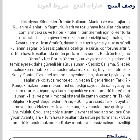
وصف المنتج
خيارات الدفع
شروط العودة
Goodyear Silecekler Ürünün Kullanım Alanları ve Avantajları: •
Kullanım Alanları: o Yağmurlu, karlı ve tozlu hava koşullarında araç
camlarındaki su ve kir birikintilerini temizlemek için. o Her türlü
otomobil tipi için güvenli ve etkili cam temizliği sağlamak için. •
Avantajları: o Uzun ömürlü, dayanıklı kauçuk yapısıyla uzun süreli
kullanım sağlar. o Sessiz çalışma özelliği ile sürüş konforunu artırır.
o Tüm hava koşullarında üstün performans sunar. Bu Ürün Ne İşime
Yarar? • Net Görüş: Yağmur, kar veya toz gibi dış etkenleri
temizleyerek daha güvenli bir sürüş sunar. • Sessiz Çalışma: Silecek
çalışırken rahatsız edici sesler çıkarmaz, sürüş keyfinizi bölmez. •
Kolay Montaj: Evrensel tasarımı sayesinde birçok araç tipiyle uyum
sağlar ve kolayca monte edilir. Neden Diğerlerinden Farklı? •
Kauçuk malzemenin mükemmel esnekliği sayesinde cam yüzeyine
tam oturur. • Aşınmaya karşı dayanıklı ve uzun ömürlü bir çözüm
sunar. • Hızlı ve pratik montaj sistemi ile zaman kazandırır. Teknik
Bilgiler: • Boyut Seçenekleri: 14 inç – 30 inç arasında farklı boyutlar
mevcuttur. • Malzeme: Dayanıklı kauçuk ve paslanmaz çelik şasi •
Uyumluluk: Çoğu araç tipiyle uyumlu evrensel bağlantı noktası Öne
Çıkan Avantajları: • Tüm hava koşullarında üstün performans. • Uzun
ömürlü kauçuk malzeme. • Kolay montaj ve sessiz çalışma özelliği.
وصف المنتج