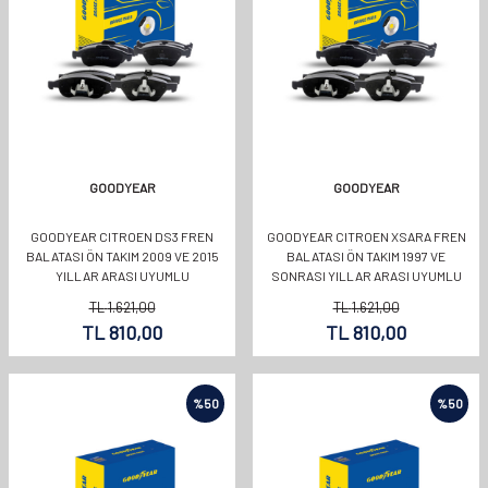
GOODYEAR
GOODYEAR
GOODYEAR CITROEN DS3 FREN
GOODYEAR CITROEN XSARA FREN
BALATASI ÖN TAKIM 2009 VE 2015
BALATASI ÖN TAKIM 1997 VE
YILLAR ARASI UYUMLU
SONRASI YILLAR ARASI UYUMLU
OEMKODU:1646186180
OEMKODU:1646186180
TL
1.621,00
TL
1.621,00
TL
810,00
TL
810,00
%
50
%
50