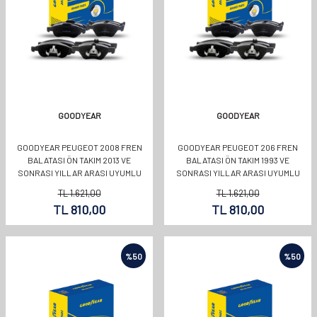
GOODYEAR
GOODYEAR
GOODYEAR PEUGEOT 2008 FREN
GOODYEAR PEUGEOT 206 FREN
BALATASI ÖN TAKIM 2013 VE
BALATASI ÖN TAKIM 1993 VE
SONRASI YILLAR ARASI UYUMLU
SONRASI YILLAR ARASI UYUMLU
OEMKODU:1646186180
OEMKODU:1646186180
TL
1.621,00
TL
1.621,00
TL
810,00
TL
810,00
%
50
%
50