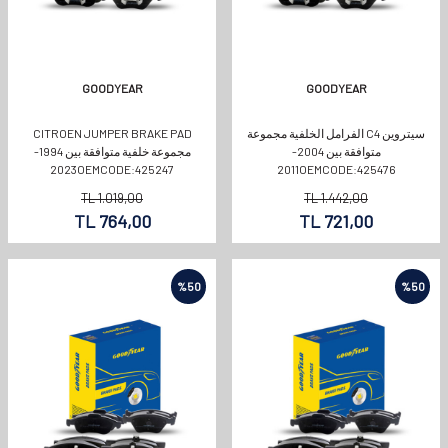
GOODYEAR
GOODYEAR
سيتروين C4 الفرامل الخلفية مجموعة
CITROEN JUMPER BRAKE PAD
متوافقة بين 2004-
مجموعة خلفية متوافقة بين 1994-
2023OEMCODE:425247
2011OEMCODE:425476
TL
1.019,00
TL
1.442,00
TL
764,00
TL
721,00
%
50
%
50