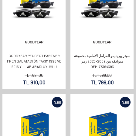
GOODYEAR
GOODYEAR
سيتروين نيمو الفرامل الأمامية مجموعة
GOODYEAR PEUGEOT PARTNER
متوافقة بين 2009-2023 رمز
FREN BALATASI ÖN TAKIM 1998 VE
2015 YILLAR ARASI UYUMLU
OEM:77364393
OEMKODU:1646186180
TL
1.621,00
TL
1.599,00
TL
810,00
TL
799,00
%
50
%
50