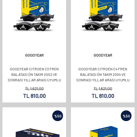
GOODYEAR
GOODYEAR
GOODYEAR CITROEN C3 FREN
GOODYEAR CITROEN C4 FREN
BALATASI ÖN TAKIM 2002 VE
BALATASI ÖN TAKIM 2004 VE
SONRASI YILLAR ARASI UYUMLU
SONRASI YILLAR ARASI UYUMLU
OEMKODU:1646186180
OEMKODU:1646186180
TL
1.621,00
TL
1.621,00
TL
810,00
TL
810,00
%
50
%
50