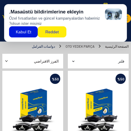
شحن مجاني للمشتريات بقيمة 500 ليرة تركية وما فوق!
0
الصفحة الرئيسية
OTO YEDEK PARÇA
دواسات الفرامل
فلتر
%
50
%
50