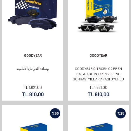
GOODYEAR
GOODYEAR
GOODYEAR CITROEN C2 FREN
وسادة الفرامل الأمامية
BALATASI ÖN TAKIM 2005 VE
SONRASI YILLAR ARASI UYUMLU
OEMKODU:1646186180
TL
1.621,00
TL
1.621,00
TL
810,00
TL
810,00
%
50
%
25