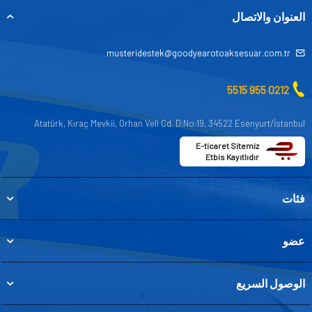
العنوان والاتصال
musteridestek@goodyearotoaksesuar.com.tr
0212 955 5515
Atatürk, Kıraç Mevkii, Orhan Veli Cd. D:No:19, 34522 Esenyurt/İstanbul
E-ticaret Sitemiz
Etbis Kayıtlıdır
فئات
عضو
الوصول السريع