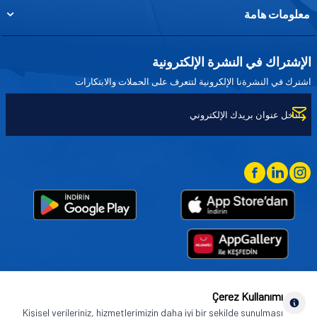
معلومات هامة
الإشتراك في النشرة الإلكترونية
اشترك في النشرةنا الإلكرونية لتتعرف على الحملات والابتكارات
Çerez Kullanımı
Goodyear (and Winged Foot Design) are trademarks of or licensed to The Goodyear
Kişisel verileriniz, hizmetlerimizin daha iyi bir şekilde sunulması