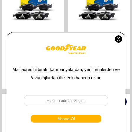
GOODYEAR
GOODYEAR
GOODYEAR PEUGEOT 301 FREN
GOODYEAR PEUGEOT 307 FREN
BALATASI ÖN TAKIM 2012 VE
BALATASI ÖN TAKIM 2000 VE
SONRASI YILLAR ARASI UYUMLU
SONRASI YILLAR ARASI UYUMLU
OEMKODU:1646186180
OEMKODU:1646186180
TL
1.621,00
TL
1.621,00
TL
810,00
TL
810,00
%
50
%
50