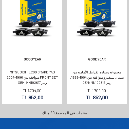
GOODYEAR
GOODYEAR
مجموعة وسادة الفرامل الأمامية من
MITSUBISHI L200 BRAKE PAD
نيسان سيفيرو متوافقة بين 1994-1999،
FRONT SET متوافقة بين 1996-2007
رمز OEM: MN102617
رمز OEM: MN102617
TL
1.704,00
TL
1.704,00
TL
852,00
TL
852,00
منتجات في المجموع
60
هناك