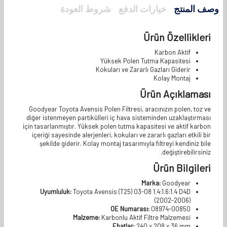
وصف المنتج
خيارات الدفع
شروط العودة
Ürün Özellikleri
Karbon Aktif
Yüksek Polen Tutma Kapasitesi
Kokuları ve Zararlı Gazları Giderir
Kolay Montaj
Ürün Açıklaması
Goodyear Toyota Avensis Polen Filtresi, aracınızın polen, toz ve
diğer istenmeyen partikülleri iç hava sisteminden uzaklaştırması
için tasarlanmıştır. Yüksek polen tutma kapasitesi ve aktif karbon
içeriği sayesinde alerjenleri, kokuları ve zararlı gazları etkili bir
şekilde giderir. Kolay montaj tasarımıyla filtreyi kendiniz bile
değiştirebilirsiniz.
Ürün Bilgileri
Marka:
Goodyear
Uyumluluk:
Toyota Avensis (T25) 03-08 1.4:1.6:1.4 D4D
(2002-2006)
OE Numarası:
08974-00850
Malzeme:
Karbonlu Aktif Filtre Malzemesi
Ebatlar:
240 x 208 x 36 mm