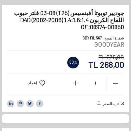
جوديير تويوتا أفينسيس (T25) 03-08 فلتر حبوب
اللقاح الكربون 1.4:1.6:1.4 D4D (2002-2006)
OE:08974-00850
شفرة المنتج :
GDY FİL 567
GOODYEAR
TL
535,00
TL
268,00
50
%
إعجاب
تنبيه السعر