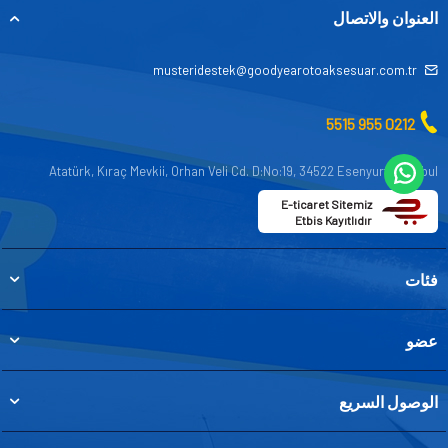
العنوان والاتصال
musteridestek@goodyearotoaksesuar.com.tr
0212 955 5515
Atatürk, Kıraç Mevkii, Orhan Veli Cd. D:No:19, 34522 Esenyurt/İstanbul
E-ticaret Sitemiz
Etbis Kayıtlıdır
فئات
عضو
الوصول السريع