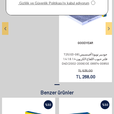
GOODYEAR
جوديير تويوتا أفينسيس (T25) 03-08
فلتر حبوب اللقاح الكربون 1.4:1.6:1.4
D4D (2002-2006) OE:08974-00850
TL
535,00
TL
268,00
Benzer ürünler
%
50
%
50