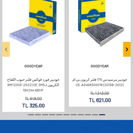
GOODYEAR
GOODYEAR
جوديير مرسيدس 176 فلتر كربون بي ام
جوديير فورد فوكس فلتر حبوب اللقاح
(2012-20198) OE:A2468300018
الكربون BM (2003-2022) OE:3M5J
19G244 ABHF
TL
1.243,00
TL
649,00
TL
621,00
TL
325,00