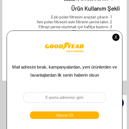
Ürün Kullanım Şekli
Eski polen filtresini araçtan çıkarın.
Yeni polen filtresini eski filtrenin yerine takın.
Filtreyi yerine oturtmak için hafifçe bastırın.
Filtre kapağını kapatın.
Polen filtresini yılda en az bir kez veya araç kullanımına bağlı olarak
daha sık değiştirmeniz önerilir.
وصف المنتج
TOYOTA
Uyumlu Araç Modeli
İlgili Ürünler
%
50