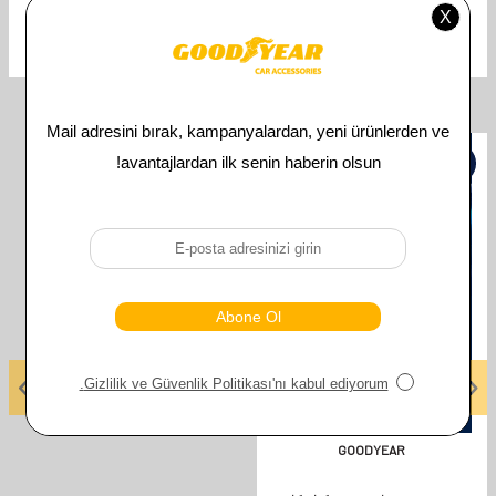
KIA
Uyumlu Araç Modeli
İlgili Ürünler
%
50
GOODYEAR