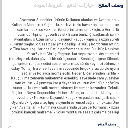
وصف المنتج
خيارات الدفع
شروط العودة
Goodyear Silecekler Ürünün Kullanım Alanları ve Avantajları: •
Kullanım Alanları: o Yağmurlu, karlı ve tozlu hava koşullarında araç
camlarındaki su ve kir birikintilerini temizlemek için. o Her türlü
otomobil tipi için güvenli ve etkili cam temizliği sağlamak için. •
Avantajları: o Uzun ömürlü, dayanıklı kauçuk yapısıyla uzun süreli
kullanım sağlar. o Sessiz çalışma özelliği ile sürüş konforunu artırır.
o Tüm hava koşullarında üstün performans sunar. Bu Ürün Ne İşime
Yarar? • Net Görüş: Yağmur, kar veya toz gibi dış etkenleri
temizleyerek daha güvenli bir sürüş sunar. • Sessiz Çalışma: Silecek
çalışırken rahatsız edici sesler çıkarmaz, sürüş keyfinizi bölmez. •
Kolay Montaj: Evrensel tasarımı sayesinde birçok araç tipiyle uyum
sağlar ve kolayca monte edilir. Neden Diğerlerinden Farklı? •
Kauçuk malzemenin mükemmel esnekliği sayesinde cam yüzeyine
tam oturur. • Aşınmaya karşı dayanıklı ve uzun ömürlü bir çözüm
sunar. • Hızlı ve pratik montaj sistemi ile zaman kazandırır. Teknik
Bilgiler: • Boyut Seçenekleri: 14 inç – 30 inç arasında farklı boyutlar
mevcuttur. • Malzeme: Dayanıklı kauçuk ve paslanmaz çelik şasi •
Uyumluluk: Çoğu araç tipiyle uyumlu evrensel bağlantı noktası Öne
Çıkan Avantajları: • Tüm hava koşullarında üstün performans. • Uzun
ömürlü kauçuk malzeme. • Kolay montaj ve sessiz çalışma özelliği.
وصف المنتج