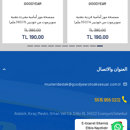
GOODYEAR
GOODYEAR
ممسحة موز أمامية فردية بتقنية
ممسحة موز أمامية مفردة بتقنية
سوبرموت من جوديير 14 (350 ملم)
سوبرموت من جوديير 15 (380 ملم)
TL
380,00
TL
380,00
TL
190,00
TL
190,00
العنوان والاتصال
musteridestek@goodyearotoaksesuar.com.tr
0212 955 5515
Atatürk, Kıraç Mevkii, Orhan Veli Cd. D:No:19, 34522 Esenyurt/İstanbul
E-ticaret Sitemiz
Etbis Kayıtlıdır