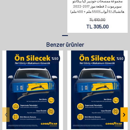
مجموعة ممسحات جوديير كيا بيكانتو
سوبرموت 2 قطعة موز 2017-2022
هاتشباك (5 أبواب) (550 ملم + 400 ملم)
TL
610,00
TL
305,00
Benzer ürünler
%
50
%
50