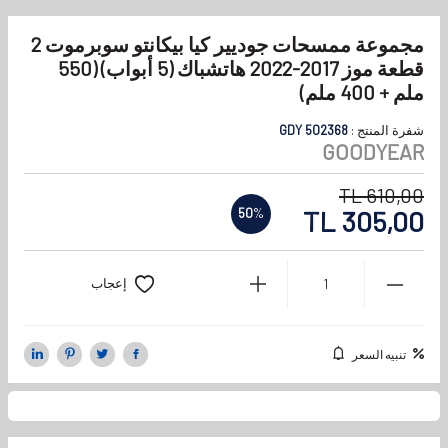
مجموعة ممسحات جوديير كيا بيكانتو سوبرموت 2
قطعة موز 2017-2022 هاتشباك (5 أبواب) (550
ملم + 400 ملم)
شفرة المنتج :
GDY 502368
GOODYEAR
TL
610,00
TL
305,00
50
%
إعجاب
تنبيه السعر