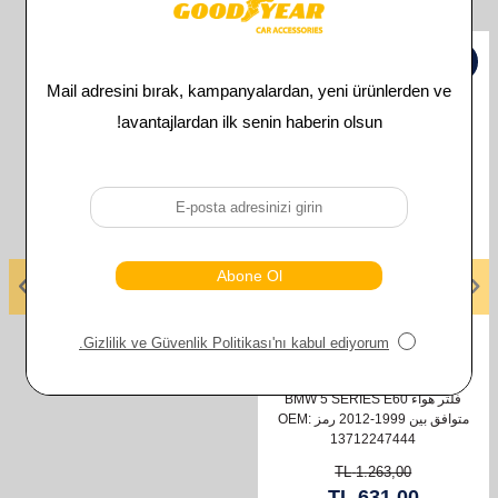
İlgili Ürünler
%
50
GOODYEAR
فلتر هواء BMW 5 SERIES E60
متوافق بين 1999-2012 رمز OEM:
13712247444
TL
1.263,00
TL
631,00