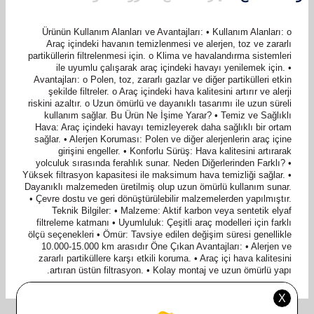
Ürünün Kullanım Alanları ve Avantajları: • Kullanım Alanları: o
Araç içindeki havanın temizlenmesi ve alerjen, toz ve zararlı
partiküllerin filtrelenmesi için. o Klima ve havalandırma sistemleri
ile uyumlu çalışarak araç içindeki havayı yenilemek için. •
Avantajları: o Polen, toz, zararlı gazlar ve diğer partikülleri etkin
şekilde filtreler. o Araç içindeki hava kalitesini artırır ve alerji
riskini azaltır. o Uzun ömürlü ve dayanıklı tasarımı ile uzun süreli
kullanım sağlar. Bu Ürün Ne İşime Yarar? • Temiz ve Sağlıklı
Hava: Araç içindeki havayı temizleyerek daha sağlıklı bir ortam
sağlar. • Alerjen Koruması: Polen ve diğer alerjenlerin araç içine
girişini engeller. • Konforlu Sürüş: Hava kalitesini artırarak
yolculuk sırasında ferahlık sunar. Neden Diğerlerinden Farklı? •
Yüksek filtrasyon kapasitesi ile maksimum hava temizliği sağlar. •
Dayanıklı malzemeden üretilmiş olup uzun ömürlü kullanım sunar.
• Çevre dostu ve geri dönüştürülebilir malzemelerden yapılmıştır.
Teknik Bilgiler: • Malzeme: Aktif karbon veya sentetik elyaf
filtreleme katmanı • Uyumluluk: Çeşitli araç modelleri için farklı
ölçü seçenekleri • Ömür: Tavsiye edilen değişim süresi genellikle
10.000-15.000 km arasıdır Öne Çıkan Avantajları: • Alerjen ve
zararlı partiküllere karşı etkili koruma. • Araç içi hava kalitesini
artıran üstün filtrasyon. • Kolay montaj ve uzun ömürlü yapı.