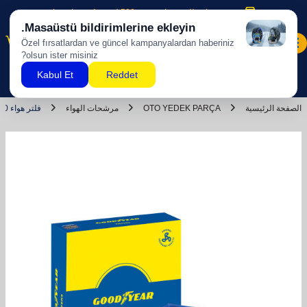
شحن مجاني للمشتريات بقيمة 500 ليرة تركية وما فوق!
0
الصفحة الرئيسية
OTO YEDEK PARÇA
مرشحات الهواء
فلتر هواء BMW 5 SERIES E60 متوافق بين 1999-2012 رمز OEM: 13712247444