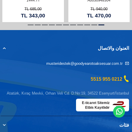
1444.TT
A0030948304
TL
685,00
TL
940,00
TL
343,00
TL
470,00
العنوان والاتصال
musteridestek@goodyearotoaksesuar.com.tr
0212 955 5515
Atatürk, Kıraç Mevkii, Orhan Veli Cd. D:No:19, 34522 Esenyurt/İstanbul
E-ticaret Sitemiz
Etbis Kayıtlıdır
فئات