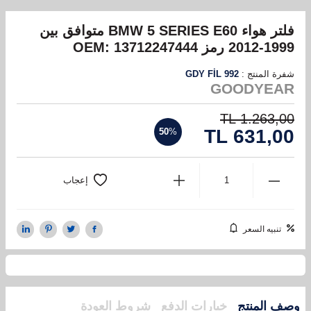
فلتر هواء BMW 5 SERIES E60 متوافق بين
1999-2012 رمز OEM: 13712247444
شفرة المنتج :
GDY FİL 992
GOODYEAR
TL
1.263,00
TL
631,00
50
%
إعجاب
تنبيه السعر
وصف المنتج
خيارات الدفع
شروط العودة