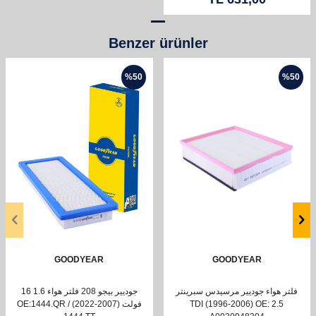
Benzer ürünler
%
50
%
50
GOODYEAR
GOODYEAR
فلتر هواء جوديير مرسيدس سبرينتر
جوديير بيجو 208 فلتر هواء 1.6 16
2.5 TDI (1996-2006) OE:
فولت (2007-2022) OE:1444.QR /