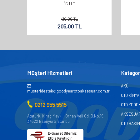
°C 1 LT
410,00
TL
205,00
TL
Müşteri Hizmetleri
Kategor
AKÜ
musteridestek@goodyearotoaksesuar.com.tr
OTO KİMY
0212 955 5515
OTO YEDE
AKSESUA
Atatürk, Kıraç Mevkii, Orhan Veli Cd. D:No:19,
34522 Esenyurt/İstanbul
OTO BAKIM
E-ticaret Sitemiz
Etbis Kayıtlıdır