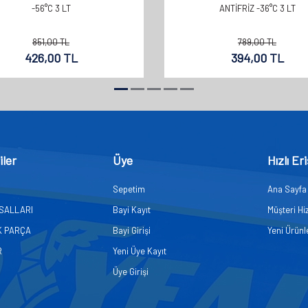
-56°C 3 LT
ANTİFRİZ -36°C 3 LT
851,00
TL
789,00
TL
426,00
TL
394,00
TL
iler
Üye
Hızlı Er
Sepetim
Ana Sayfa
ASALLARI
Bayi Kayıt
Müşteri Hi
K PARÇA
Bayi Girişi
Yeni Ürünl
R
Yeni Üye Kayıt
Üye Girişi