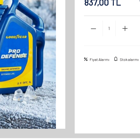
837,00
TL
Fiyat Alarmı
Stok alarmı