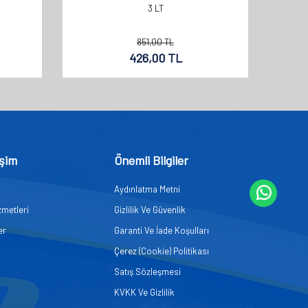
3 LT
851,00
TL
426,00
TL
işim
Önemli Bilgiler
Aydınlatma Metni
zmetleri
Gizlilik Ve Güvenlik
er
Garanti Ve İade Koşulları
Çerez (Cookie) Politikası
Satış Sözleşmesi
KVKK Ve Gizlilik