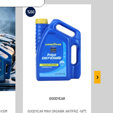
%
50
%
50
GOODYEAR
EVSİM
GOODYEAR MAVI ORGANİK ANTİFRİZ -56°C
GO