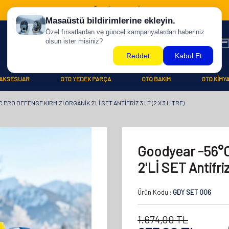
500 TL ÜZERİ KARGO BİZDEN !
AKSESUAR
OTO YEDEK PARÇA
OTO BAKIM
OTO KİMY
PRO DEFENSE KIRMIZI ORGANIK 2'Lİ SET ANTIFRIZ 3 LT (2 X 3 LITRE)
Goodyear -56°C
2'Lİ SET Antifriz
Ürün Kodu :
GDY SET 006
1.674,00
TL