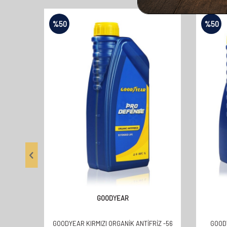
%
50
%
50
GOODYEAR
GOODYEAR KIRMIZI ORGANİK ANTİFRİZ -56
GOODY