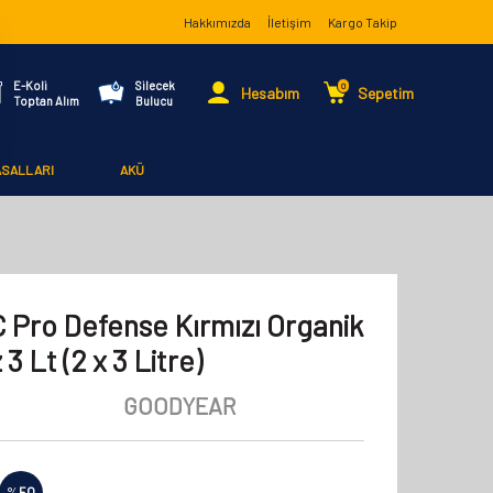
Hakkımızda
İletişim
Kargo Takip
E-Koli
Silecek
0
Hesabım
Sepetim
Toptan Alım
Bulucu
ASALLARI
AKÜ
 Pro Defense Kırmızı Organik
 3 Lt (2 x 3 Litre)
GOODYEAR
%
50