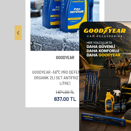
GOODYEAR
GOODYEAR -56°C PRO DEFENSE KIRMIZI
ORGANIK 2'Lİ SET ANTIFRIZ 3 LT (2 X 3
LITRE)
1.674,00
TL
837,00
TL