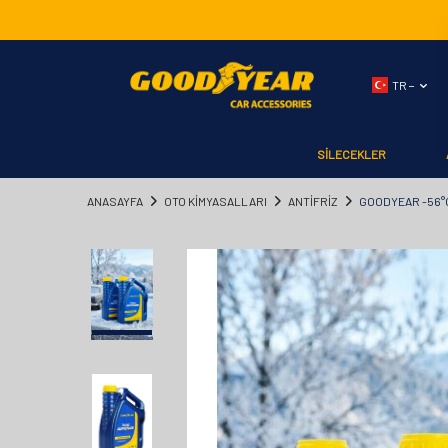
TR −
SİLECEKLER
ANASAYFA
OTO KİMYASALLARI
ANTİFRİZ
GOODYEAR -56°C 