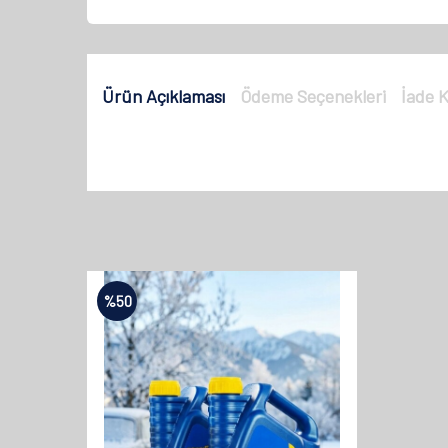
Ürün Açıklaması
Ödeme Seçenekleri
İade K
%
50