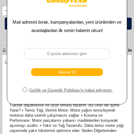
Sepete Ekle
Beğen
Fiyat Alarmı
Stok alarmı
Ürün Açıklaması
Ödeme Seçenekleri
İade Koşulları
Goodyear Yağ Filtreleri Ürünün Kullanım Alanları ve Avantajları: •
Kullanım Alanları: o Araç motor yağını filtreleyerek motorun temiz
ve verimli çalışmasını sağlamak için. o Yağda biriken metal
parçacıkları, kir, tortu ve diğer yabancı maddeleri filtrelemek için. •
Avantajları: o Motor yağı içerisindeki partikülleri etkili bir şekilde
filtreler. o Motorun ömrünü uzatır ve sürüş performansını artırır. o
Yüksek dayanıklılık ve uzun ömürlü tasarım. Bu Ürün Ne İşime
Yarar? • Temiz Yağ, Verimli Motor: Motor yağını temizleyerek
motorun daha verimli çalışmasını sağlar. • Koruma ve
Performans: Motor parçalarını yabancı maddelerden koruyarak
aşınmayı azaltır. • Yakıt ve Yağ Tasarrufu: Daha temiz motor yağı
sayesinde yakıt tüketimini optimize eder. Neden Diğerlerinden