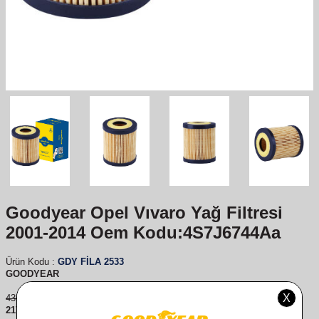
Goodyear Opel Vıvaro Yağ Filtresi
2001-2014 Oem Kodu:4S7J6744Aa
Ürün Kodu :
GDY FİLA 2533
GOODYEAR
435,00
TL
217,00
TL
%
50