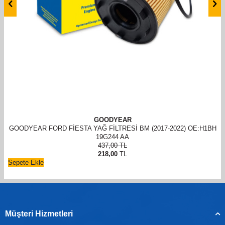
GOODYEAR
GOODYEAR FORD FİESTA YAĞ FİLTRESİ BM (2017-2022) OE:H1BH
19G244 AA
437,00
TL
218,00
TL
Sepete Ekle
Müşteri Hizmetleri