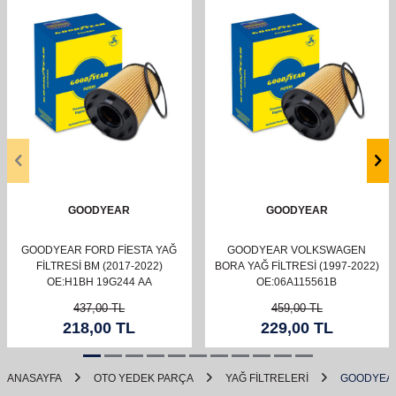
GOODYEAR
GOODYEAR
GOODYEAR FORD FİESTA YAĞ
GOODYEAR VOLKSWAGEN
FİLTRESİ BM (2017-2022)
BORA YAĞ FILTRESI (1997-2022)
OE:H1BH 19G244 AA
OE:06A115561B
437,00
TL
459,00
TL
218,00
TL
229,00
TL
ANASAYFA
OTO YEDEK PARÇA
YAĞ FİLTRELERİ
GOODYEAR 