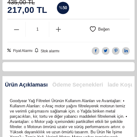
435,00
TL
217,00
TL
%
50
Beğen
Fiyat Alarmı
Stok alarmı
Ürün Açıklaması
Ödeme Seçenekleri
İade Koşull
Goodyear Yağ Filtreleri Ürünün Kullanım Alanları ve Avantajları: •
Kullanım Alanları: o Araç motor yağını filtreleyerek motorun temiz
ve verimli çalışmasını sağlamak için. o Yağda biriken metal
parçacıkları, kir, tortu ve diğer yabancı maddeleri filtrelemek için. •
Avantajları: o Motor yağı içerisindeki partikülleri etkili bir şekilde
filtreler. o Motorun ömrünü uzatır ve sürüş performansını artırır. o
Yüksek dayanıklılık ve uzun ömürlü tasarım. Bu Ürün Ne İşime