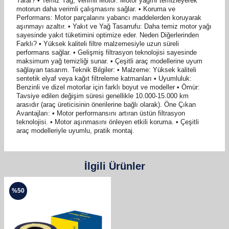
Yarar? • Temiz Yağ, Verimli Motor: Motor yağını temizleyerek
motorun daha verimli çalışmasını sağlar. • Koruma ve
Performans: Motor parçalarını yabancı maddelerden koruyarak
aşınmayı azaltır. • Yakıt ve Yağ Tasarrufu: Daha temiz motor yağı
sayesinde yakıt tüketimini optimize eder. Neden Diğerlerinden
Farklı? • Yüksek kaliteli filtre malzemesiyle uzun süreli
performans sağlar. • Gelişmiş filtrasyon teknolojisi sayesinde
maksimum yağ temizliği sunar. • Çeşitli araç modellerine uyum
sağlayan tasarım. Teknik Bilgiler: • Malzeme: Yüksek kaliteli
sentetik elyaf veya kağıt filtreleme katmanları • Uyumluluk:
Benzinli ve dizel motorlar için farklı boyut ve modeller • Ömür:
Tavsiye edilen değişim süresi genellikle 10.000-15.000 km
arasıdır (araç üreticisinin önerilerine bağlı olarak). Öne Çıkan
Avantajları: • Motor performansını artıran üstün filtrasyon
teknolojisi. • Motor aşınmasını önleyen etkili koruma. • Çeşitli
araç modelleriyle uyumlu, pratik montaj.
İlgili Ürünler
%
50