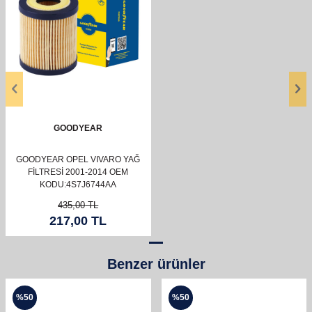
GOODYEAR
GOODYEAR OPEL VIVARO YAĞ
FILTRESI 2001-2014 OEM
KODU:4S7J6744AA
435,00
TL
217,00
TL
Benzer ürünler
%
50
%
50