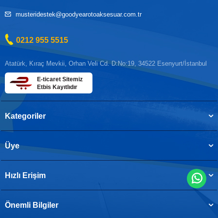
musteridestek@goodyearotoaksesuar.com.tr
0212 955 5515
Atatürk, Kıraç Mevkii, Orhan Veli Cd. D:No:19, 34522 Esenyurt/İstanbul
E-ticaret Sitemiz
Etbis Kayıtlıdır
Kategoriler
Üye
Hızlı Erişim
Önemli Bilgiler