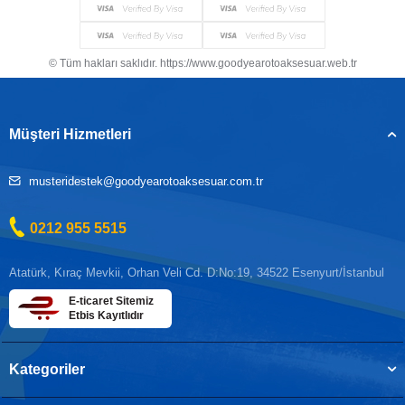
© Tüm hakları saklıdır. https://www.goodyearotoaksesuar.web.tr
Müşteri Hizmetleri
musteridestek@goodyearotoaksesuar.com.tr
0212 955 5515
Atatürk, Kıraç Mevkii, Orhan Veli Cd. D:No:19, 34522 Esenyurt/İstanbul
E-ticaret Sitemiz
Etbis Kayıtlıdır
Kategoriler